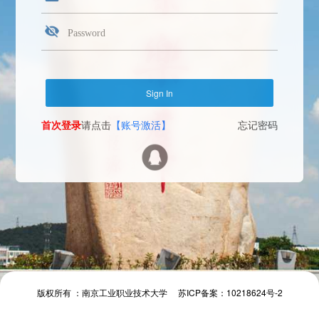
首次登录
请点击
【账号激活】
忘记密码
Face Login
微信扫一扫
The camera will be turned on soon. Please pay attention to your privacy
Send verification code
首次登录
请点击
【账号激活】
忘记密码
首次登录
请点击
【账号激活】
忘记密码
版权所有 ：南京工业职业技术大学 苏ICP备案：10218624号-2