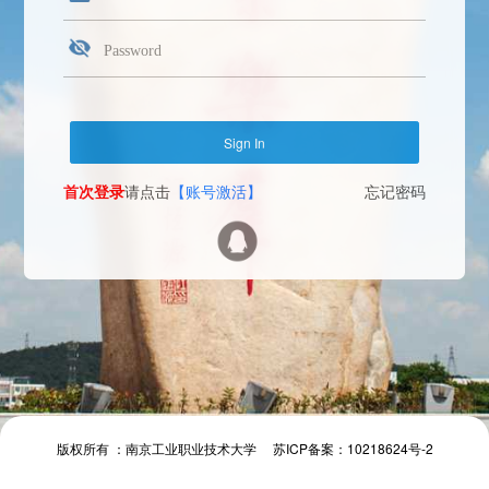
首次登录
请点击
【账号激活】
忘记密码
Face Login
微信扫一扫
The camera will be turned on soon. Please pay attention to your privacy
Send verification code
首次登录
请点击
【账号激活】
忘记密码
首次登录
请点击
【账号激活】
忘记密码
版权所有 ：南京工业职业技术大学 苏ICP备案：10218624号-2