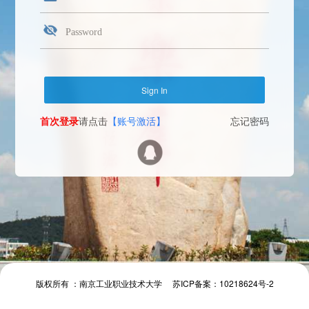
首次登录
请点击
【账号激活】
忘记密码
Face Login
微信扫一扫
The camera will be turned on soon. Please pay attention to your privacy
Send verification code
首次登录
请点击
【账号激活】
忘记密码
首次登录
请点击
【账号激活】
忘记密码
版权所有 ：南京工业职业技术大学 苏ICP备案：10218624号-2