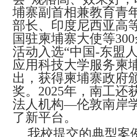
埔寨副首相兼教育青
部长、印度尼西亚高
国驻柬埔寨大使等
300
活动入选
“中国-东盟
应用科技大学服务柬
出，获得柬埔寨政府
奖。
2025
年，南工还
法人机构
—
伦敦南岸
了新平台。
我校提交的典型案