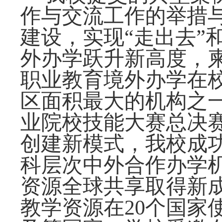
作与交流工作的举措
建设，实现
“
走出去
”
外办学跃升新高度，
职业教育境外办学在
区面积最大的机构
之
业院校技能大赛总决
创建
新模式
，
我校
成
科层次中外合作办学
资源全球共享取得新
教学资源
在
20
个国家