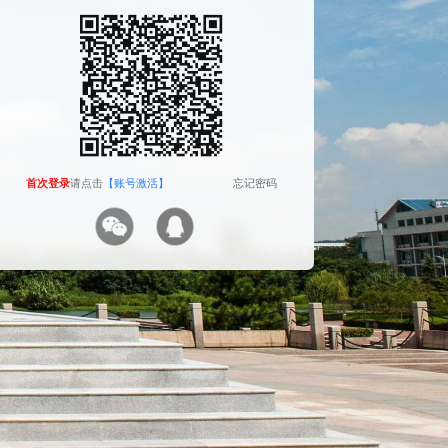
The camera will be turned on soon. Please pay
attention to your privacy
Send verification code
首次登录
首次登录
请点击
请点击
【账号激活】
【账号激活】
忘记密码
忘记密码
首次登录
请点击
【账号激活】
忘记密码